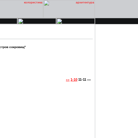
стров сокровищ"
1-10
11-11
««
»»